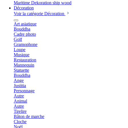
Décoration
Voir la catégorie Décoration
Art asiatique
Bouddha
Cadre photo
Golf
Gramophone
Loupe
Musique
Restauration
Mannequin
Statuette
Bouddha
Ange
Justitia
Personnage
Autre
Animal
Autre
Tirelire
Bâton de marche
Cloche
Noël