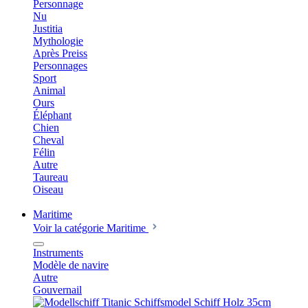
Personnage
Nu
Justitia
Mythologie
Après Preiss
Personnages
Sport
Animal
Ours
Éléphant
Chien
Cheval
Félin
Autre
Taureau
Oiseau
Maritime
Voir la catégorie Maritime
Instruments
Modèle de navire
Autre
Gouvernail