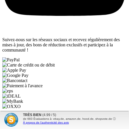
Suivez-nous sur les réseaux sociaux et recevez régulièrement des
mises à jour, des bons de réduction exclusifs et participez à la
communauté !
TRÈS BIEN
(4.99 / 5)
Mentions légales
de
683
Évaluations à: ebay.de, amazon.de, hood.de, shopvote.de ⓘ
Conditions générales de vente
À propos de l'authenticité des avis
Politique de confidentialité