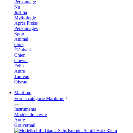
Personnage
Nu
Justitia
Mythologie
Après Preiss
Personnages
Sport
Animal
Ours
Éléphant
Chien
Cheval
Félin
Autre
Taureau
Oiseau
Maritime
Voir la catégorie Maritime
Instruments
Modèle de navire
Autre
Gouvernail