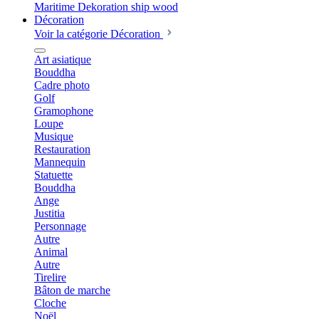
Décoration
Voir la catégorie Décoration
Art asiatique
Bouddha
Cadre photo
Golf
Gramophone
Loupe
Musique
Restauration
Mannequin
Statuette
Bouddha
Ange
Justitia
Personnage
Autre
Animal
Autre
Tirelire
Bâton de marche
Cloche
Noël