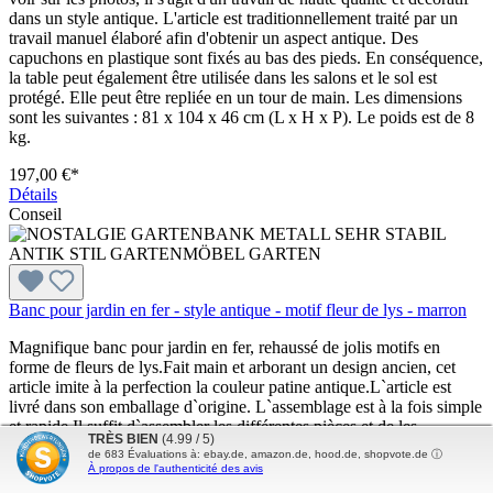
dans un style antique. L'article est traditionnellement traité par un
travail manuel élaboré afin d'obtenir un aspect antique. Des
capuchons en plastique sont fixés au bas des pieds. En conséquence,
la table peut également être utilisée dans les salons et le sol est
protégé. Elle peut être repliée en un tour de main. Les dimensions
sont les suivantes : 81 x 104 x 46 cm (L x H x P). Le poids est de 8
kg.
197,00 €*
Détails
Conseil
Banc pour jardin en fer - style antique - motif fleur de lys - marron
Magnifique banc pour jardin en fer, rehaussé de jolis motifs en
forme de fleurs de lys.Fait main et arborant un design ancien, cet
article imite à la perfection la couleur patine antique.L`article est
livré dans son emballage d`origine. L`assemblage est à la fois simple
et rapide.Il suffit d`assembler les différentes pièces et de les
TRÈS BIEN
(4.99 / 5)
visser.Des bouchons en matière plastique sont attachés en dessous
de
683
Évaluations à: ebay.de, amazon.de, hood.de, shopvote.de ⓘ
des pieds.Ainsi vous pouvez également utiliser ce banc à l`intérieur
À propos de l'authenticité des avis
sans risquer d`abîmer vos sols.Les dimensions sont les suivantes : H