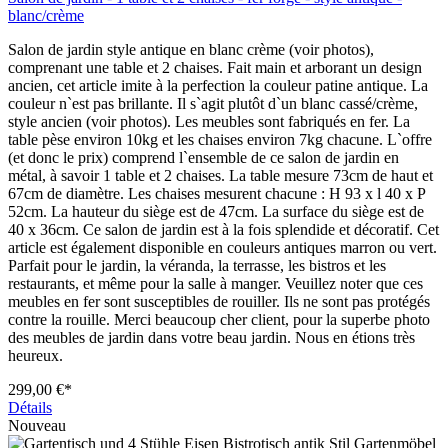
blanc/crème
Salon de jardin style antique en blanc crème (voir photos),
comprenant une table et 2 chaises. Fait main et arborant un design
ancien, cet article imite à la perfection la couleur patine antique. La
couleur n`est pas brillante. Il s`agit plutôt d`un blanc cassé/crème,
style ancien (voir photos). Les meubles sont fabriqués en fer. La
table pèse environ 10kg et les chaises environ 7kg chacune. L`offre
(et donc le prix) comprend l`ensemble de ce salon de jardin en
métal, à savoir 1 table et 2 chaises. La table mesure 73cm de haut et
67cm de diamètre. Les chaises mesurent chacune : H 93 x l 40 x P
52cm. La hauteur du siège est de 47cm. La surface du siège est de
40 x 36cm. Ce salon de jardin est à la fois splendide et décoratif. Cet
article est également disponible en couleurs antiques marron ou vert.
Parfait pour le jardin, la véranda, la terrasse, les bistros et les
restaurants, et même pour la salle à manger. Veuillez noter que ces
meubles en fer sont susceptibles de rouiller. Ils ne sont pas protégés
contre la rouille. Merci beaucoup cher client, pour la superbe photo
des meubles de jardin dans votre beau jardin. Nous en étions très
heureux.
299,00 €*
Détails
Nouveau