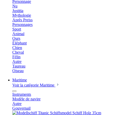
Personnage
Nu
Justitia
Mythologie
Après Preiss
Personnages
Sport
Animal
Ours
Éléphant
Chien
Cheval
Félin
Autre
Taureau
Oiseau
Maritime
Voir la catégorie Maritime
Instruments
Modèle de navire
Autre
Gouvernail