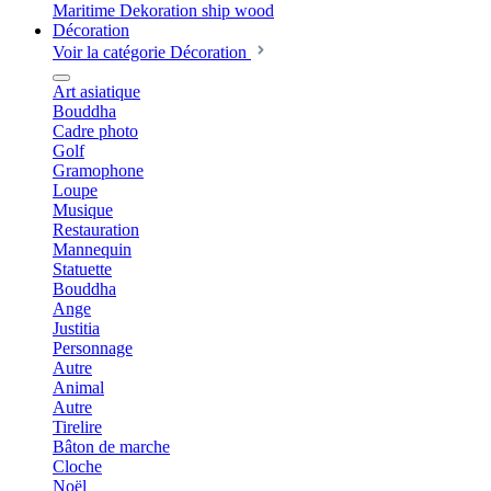
Décoration
Voir la catégorie Décoration
Art asiatique
Bouddha
Cadre photo
Golf
Gramophone
Loupe
Musique
Restauration
Mannequin
Statuette
Bouddha
Ange
Justitia
Personnage
Autre
Animal
Autre
Tirelire
Bâton de marche
Cloche
Noël