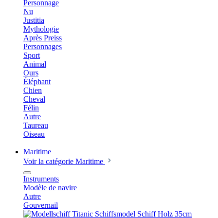
Personnage
Nu
Justitia
Mythologie
Après Preiss
Personnages
Sport
Animal
Ours
Éléphant
Chien
Cheval
Félin
Autre
Taureau
Oiseau
Maritime
Voir la catégorie Maritime
Instruments
Modèle de navire
Autre
Gouvernail