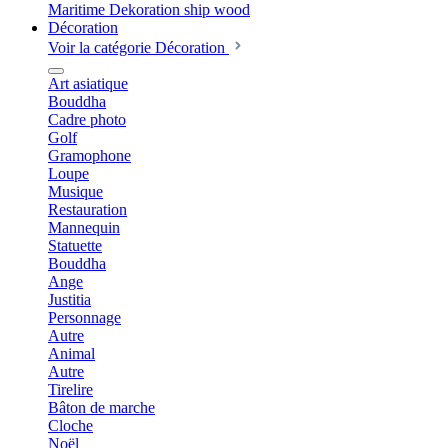
Décoration
Voir la catégorie Décoration
Art asiatique
Bouddha
Cadre photo
Golf
Gramophone
Loupe
Musique
Restauration
Mannequin
Statuette
Bouddha
Ange
Justitia
Personnage
Autre
Animal
Autre
Tirelire
Bâton de marche
Cloche
Noël