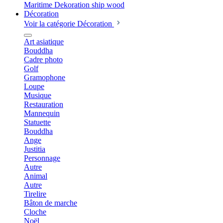
Décoration
Voir la catégorie Décoration
Art asiatique
Bouddha
Cadre photo
Golf
Gramophone
Loupe
Musique
Restauration
Mannequin
Statuette
Bouddha
Ange
Justitia
Personnage
Autre
Animal
Autre
Tirelire
Bâton de marche
Cloche
Noël