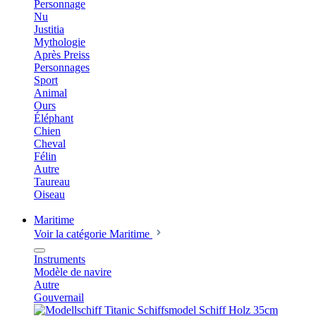
Personnage
Nu
Justitia
Mythologie
Après Preiss
Personnages
Sport
Animal
Ours
Éléphant
Chien
Cheval
Félin
Autre
Taureau
Oiseau
Maritime
Voir la catégorie Maritime
Instruments
Modèle de navire
Autre
Gouvernail