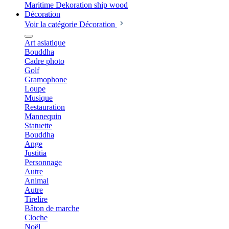
Décoration
Voir la catégorie Décoration
Art asiatique
Bouddha
Cadre photo
Golf
Gramophone
Loupe
Musique
Restauration
Mannequin
Statuette
Bouddha
Ange
Justitia
Personnage
Autre
Animal
Autre
Tirelire
Bâton de marche
Cloche
Noël