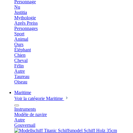
Personnage
Nu
Justitia
Mythologie
Après Preiss
Personnages
Sport
Animal
Ours
Éléphant
Chien
Cheval
Félin
Autre
Taureau
Oiseau
Maritime
Voir la catégorie Maritime
Instruments
Modèle de navire
Autre
Gouvernail