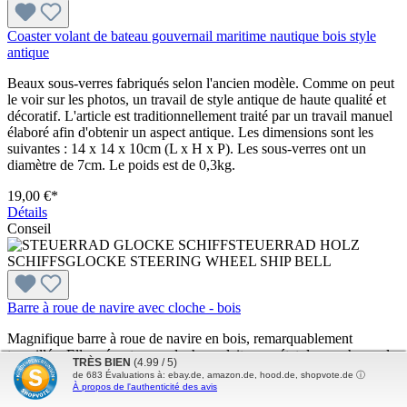
Coaster volant de bateau gouvernail maritime nautique bois style
antique
Beaux sous-verres fabriqués selon l'ancien modèle. Comme on peut
le voir sur les photos, un travail de style antique de haute qualité et
décoratif. L'article est traditionnellement traité par un travail manuel
élaboré afin d'obtenir un aspect antique. Les dimensions sont les
suivantes : 14 x 14 x 10cm (L x H x P). Les sous-verres ont un
diamètre de 7cm. Le poids est de 0,3kg.
19,00 €*
Détails
Conseil
Barre à roue de navire avec cloche - bois
Magnifique barre à roue de navire en bois, remarquablement
travaillée. Elle présente une cloche en laiton en état de marche sur le
TRÈS BIEN
(4.99 / 5)
devant. Elle est actionnée par une corde solide. Vous aurez ainsi
de
683
Évaluations à: ebay.de, amazon.de, hood.de, shopvote.de ⓘ
vraiment l`impression d`être sur un bateau ! Une superbe décoration
À propos de l'authenticité des avis
et un cadeau parfait pour tous les amoureux des bateaux. Les