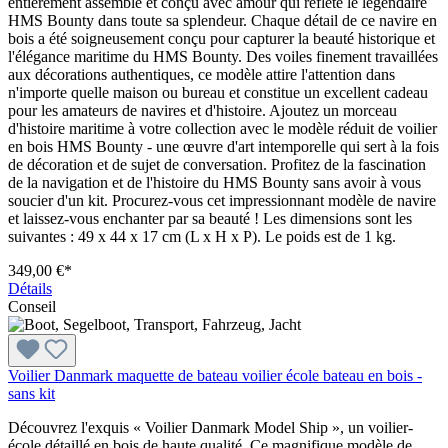
entièrement assemblé et conçu avec amour qui reflète le légendaire
HMS Bounty dans toute sa splendeur. Chaque détail de ce navire en
bois a été soigneusement conçu pour capturer la beauté historique et
l'élégance maritime du HMS Bounty. Des voiles finement travaillées
aux décorations authentiques, ce modèle attire l'attention dans
n'importe quelle maison ou bureau et constitue un excellent cadeau
pour les amateurs de navires et d'histoire. Ajoutez un morceau
d'histoire maritime à votre collection avec le modèle réduit de voilier
en bois HMS Bounty - une œuvre d'art intemporelle qui sert à la fois
de décoration et de sujet de conversation. Profitez de la fascination
de la navigation et de l'histoire du HMS Bounty sans avoir à vous
soucier d'un kit. Procurez-vous cet impressionnant modèle de navire
et laissez-vous enchanter par sa beauté ! Les dimensions sont les
suivantes : 49 x 44 x 17 cm (L x H x P). Le poids est de 1 kg.
349,00 €*
Détails
Conseil
Voilier Danmark maquette de bateau voilier école bateau en bois -
sans kit
Découvrez l'exquis « Voilier Danmark Model Ship », un voilier-
école détaillé en bois de haute qualité. Ce magnifique modèle de