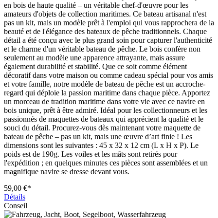
en bois de haute qualité – un véritable chef-d'œuvre pour les
amateurs d'objets de collection maritimes. Ce bateau artisanal n'est
pas un kit, mais un modèle prêt à l'emploi qui vous rapprochera de la
beauté et de l'élégance des bateaux de pêche traditionnels. Chaque
détail a été conçu avec le plus grand soin pour capturer l'authenticité
et le charme d'un véritable bateau de pêche. Le bois confère non
seulement au modèle une apparence attrayante, mais assure
également durabilité et stabilité. Que ce soit comme élément
décoratif dans votre maison ou comme cadeau spécial pour vos amis
et votre famille, notre modèle de bateau de pêche est un accroche-
regard qui déploie la passion maritime dans chaque pièce. Apportez
un morceau de tradition maritime dans votre vie avec ce navire en
bois unique, prêt à être admiré. Idéal pour les collectionneurs et les
passionnés de maquettes de bateaux qui apprécient la qualité et le
souci du détail. Procurez-vous dès maintenant votre maquette de
bateau de pêche – pas un kit, mais une œuvre d’art finie ! Les
dimensions sont les suivantes : 45 x 32 x 12 cm (L x H x P). Le
poids est de 190g. Les voiles et les mâts sont retirés pour
l'expédition ; en quelques minutes ces pièces sont assemblées et un
magnifique navire se dresse devant vous.
59,00 €*
Détails
Conseil