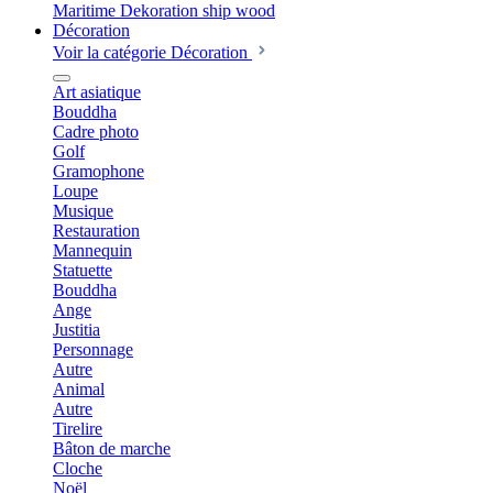
Décoration
Voir la catégorie Décoration
Art asiatique
Bouddha
Cadre photo
Golf
Gramophone
Loupe
Musique
Restauration
Mannequin
Statuette
Bouddha
Ange
Justitia
Personnage
Autre
Animal
Autre
Tirelire
Bâton de marche
Cloche
Noël