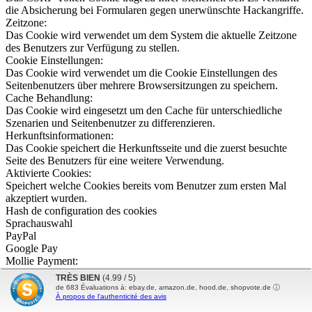
die Absicherung bei Formularen gegen unerwünschte Hackangriffe.
Zeitzone:
Das Cookie wird verwendet um dem System die aktuelle Zeitzone
des Benutzers zur Verfügung zu stellen.
Cookie Einstellungen:
Das Cookie wird verwendet um die Cookie Einstellungen des
Seitenbenutzers über mehrere Browsersitzungen zu speichern.
Cache Behandlung:
Das Cookie wird eingesetzt um den Cache für unterschiedliche
Szenarien und Seitenbenutzer zu differenzieren.
Herkunftsinformationen:
Das Cookie speichert die Herkunftsseite und die zuerst besuchte
Seite des Benutzers für eine weitere Verwendung.
Aktivierte Cookies:
Speichert welche Cookies bereits vom Benutzer zum ersten Mal
akzeptiert wurden.
Hash de configuration des cookies
Sprachauswahl
PayPal
Google Pay
Mollie Payment:
Dieses Cookie wird verwendet, um alle Ereignisse zu gruppieren,
TRÈS BIEN
(4.99 / 5)
die von einer einzelnen Benutzersitzung auf mehreren Checkout-
de
683
Évaluations à: ebay.de, amazon.de, hood.de, shopvote.de ⓘ
À propos de l'authenticité des avis
Seiten generiert wurden.