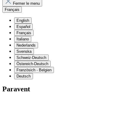
Fermer le menu
Français
English
Español
Français
Italiano
Nederlands
Svenska
Schweiz-Deutsch
Östereich-Deutsch
Französich - Belgien
Deutsch
Paravent