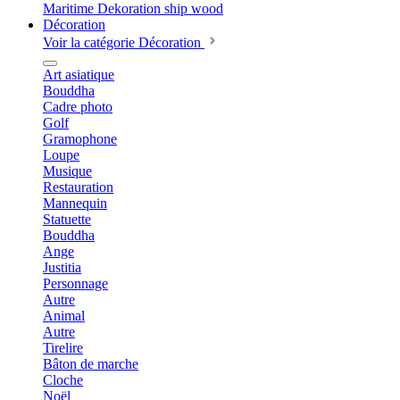
Décoration
Voir la catégorie Décoration
Art asiatique
Bouddha
Cadre photo
Golf
Gramophone
Loupe
Musique
Restauration
Mannequin
Statuette
Bouddha
Ange
Justitia
Personnage
Autre
Animal
Autre
Tirelire
Bâton de marche
Cloche
Noël