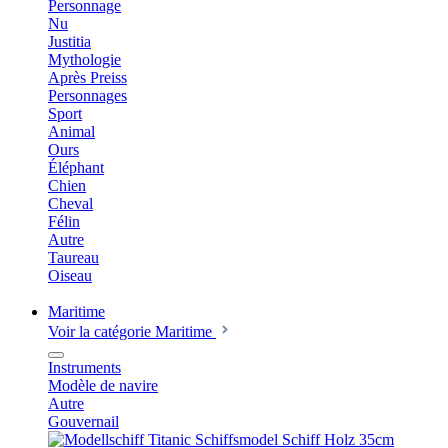
Personnage
Nu
Justitia
Mythologie
Après Preiss
Personnages
Sport
Animal
Ours
Éléphant
Chien
Cheval
Félin
Autre
Taureau
Oiseau
Maritime
Voir la catégorie Maritime
Instruments
Modèle de navire
Autre
Gouvernail