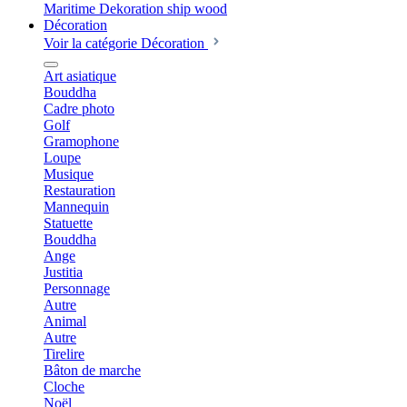
Décoration
Voir la catégorie Décoration
Art asiatique
Bouddha
Cadre photo
Golf
Gramophone
Loupe
Musique
Restauration
Mannequin
Statuette
Bouddha
Ange
Justitia
Personnage
Autre
Animal
Autre
Tirelire
Bâton de marche
Cloche
Noël