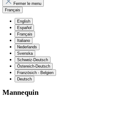
Fermer le menu
Français
English
Español
Français
Italiano
Nederlands
Svenska
Schweiz-Deutsch
Östereich-Deutsch
Französich - Belgien
Deutsch
Mannequin