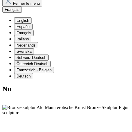
Fermer le menu
Français
English
Español
Français
Italiano
Nederlands
Svenska
Schweiz-Deutsch
Östereich-Deutsch
Französich - Belgien
Deutsch
Nu