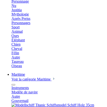
Personnage
Nu
Justitia
Mythologie
Après Preiss
Personnages
Sport
Animal
Ours
Éléphant
Chien
Cheval
Félin
Autre
Taureau
Oiseau
Maritime
Voir la catégorie Maritime
Instruments
Modèle de navire
Autre
Gouvernail