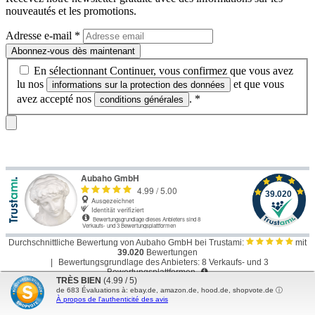
nouveautés et les promotions.
Adresse e-mail
*
Abonnez-vous dès maintenant
En sélectionnant Continuer, vous confirmez que vous avez
lu nos
et que vous
informations sur la protection des données
avez accepté nos
.
*
conditions générales
Durchschnittliche Bewertung von Aubaho GmbH bei Trustami:
mit
39.020
Bewertungen
|
Bewertungsgrundlage des Anbieters: 8 Verkaufs- und 3
Bewertungsplattformen
TRÈS BIEN
(4.99 / 5)
de
683
Évaluations à: ebay.de, amazon.de, hood.de, shopvote.de ⓘ
Assistance téléphonique
À propos de l'authenticité des avis