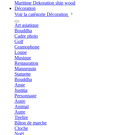
Décoration
Voir la catégorie Décoration
Art asiatique
Bouddha
Cadre photo
Golf
Gramophone
Loupe
Musique
Restauration
Mannequin
Statuette
Bouddha
Ange
Justitia
Personnage
Autre
Animal
Autre
Tirelire
Bâton de marche
Cloche
Noël