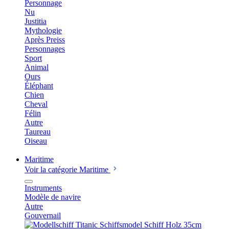
Personnage
Nu
Justitia
Mythologie
Après Preiss
Personnages
Sport
Animal
Ours
Éléphant
Chien
Cheval
Félin
Autre
Taureau
Oiseau
Maritime
Voir la catégorie Maritime
Instruments
Modèle de navire
Autre
Gouvernail