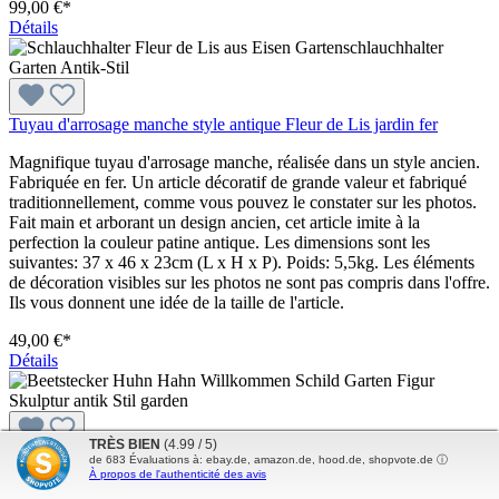
99,00 €*
Détails
Tuyau d'arrosage manche style antique Fleur de Lis jardin fer
Magnifique tuyau d'arrosage manche, réalisée dans un style ancien.
Fabriquée en fer. Un article décoratif de grande valeur et fabriqué
traditionnellement, comme vous pouvez le constater sur les photos.
Fait main et arborant un design ancien, cet article imite à la
perfection la couleur patine antique. Les dimensions sont les
suivantes: 37 x 46 x 23cm (L x H x P). Poids: 5,5kg. Les éléments
de décoration visibles sur les photos ne sont pas compris dans l'offre.
Ils vous donnent une idée de la taille de l'article.
49,00 €*
Détails
TRÈS BIEN
(4.99 / 5)
Sculpture coq décoration de jardin bouchon inférieur Panneau de
de
683
Évaluations à: ebay.de, amazon.de, hood.de, shopvote.de ⓘ
bienvenue
À propos de l'authenticité des avis