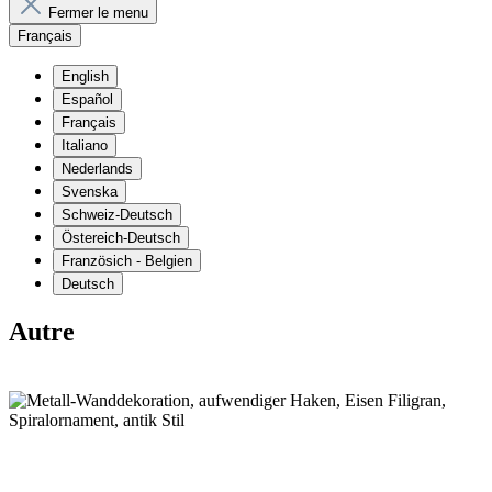
Fermer le menu
Français
English
Español
Français
Italiano
Nederlands
Svenska
Schweiz-Deutsch
Östereich-Deutsch
Französich - Belgien
Deutsch
Autre