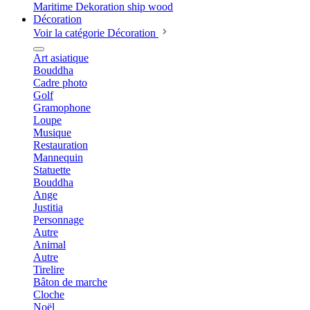
Décoration
Voir la catégorie Décoration
Art asiatique
Bouddha
Cadre photo
Golf
Gramophone
Loupe
Musique
Restauration
Mannequin
Statuette
Bouddha
Ange
Justitia
Personnage
Autre
Animal
Autre
Tirelire
Bâton de marche
Cloche
Noël