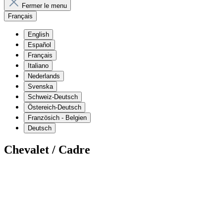
Fermer le menu
Français
English
Español
Français
Italiano
Nederlands
Svenska
Schweiz-Deutsch
Östereich-Deutsch
Französich - Belgien
Deutsch
Chevalet / Cadre