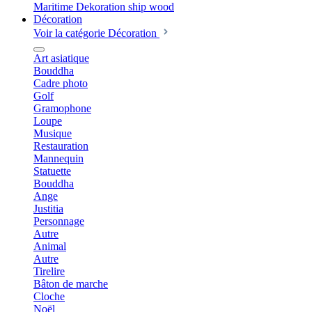
Décoration
Voir la catégorie Décoration
Art asiatique
Bouddha
Cadre photo
Golf
Gramophone
Loupe
Musique
Restauration
Mannequin
Statuette
Bouddha
Ange
Justitia
Personnage
Autre
Animal
Autre
Tirelire
Bâton de marche
Cloche
Noël