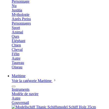
Personnage
Nu
Justitia
Mythologie
Après Preiss
Personnages
Sport
Animal
Ours
Éléphant
Chien
Cheval
Félin
Autre
Taureau
Oiseau
Maritime
Voir la catégorie Maritime
Instruments
Modèle de navire
Autre
Gouvernail