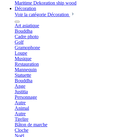
Décoration
Voir la catégorie Décoration
Art asiatique
Bouddha
Cadre photo
Golf
Gramophone
Loupe
Musique
Restauration
Mannequin
Statuette
Bouddha
Ange
Justitia
Personnage
Autre
Animal
Autre
Tirelire
Bâton de marche
Cloche
Noël