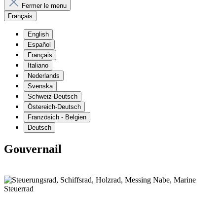
Fermer le menu
Français
English
Español
Français
Italiano
Nederlands
Svenska
Schweiz-Deutsch
Östereich-Deutsch
Französich - Belgien
Deutsch
Gouvernail