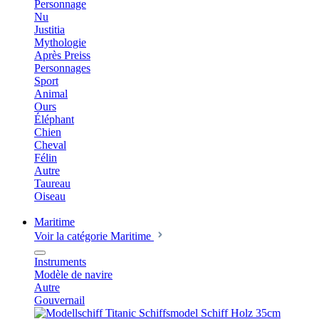
Personnage
Nu
Justitia
Mythologie
Après Preiss
Personnages
Sport
Animal
Ours
Éléphant
Chien
Cheval
Félin
Autre
Taureau
Oiseau
Maritime
Voir la catégorie Maritime
Instruments
Modèle de navire
Autre
Gouvernail