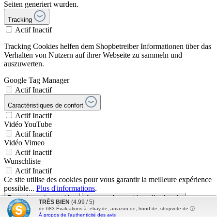
Seiten generiert wurden.
Tracking
Actif
Inactif
Tracking Cookies helfen dem Shopbetreiber Informationen über das
Verhalten von Nutzern auf ihrer Webseite zu sammeln und
auszuwerten.
Google Tag Manager
Actif
Inactif
Caractéristiques de confort
Actif
Inactif
Vidéo YouTube
Actif
Inactif
Vidéo Vimeo
Actif
Inactif
Wunschliste
Actif
Inactif
Ce site utilise des cookies pour vous garantir la meilleure expérience
possible...
Plus d'informations
.
Paramètres des cookies
Accepter les cookies sélectionnés
TRÈS BIEN
(4.99 / 5)
Accepter tous les cookies
de
683
Évaluations à: ebay.de, amazon.de, hood.de, shopvote.de ⓘ
À propos de l'authenticité des avis