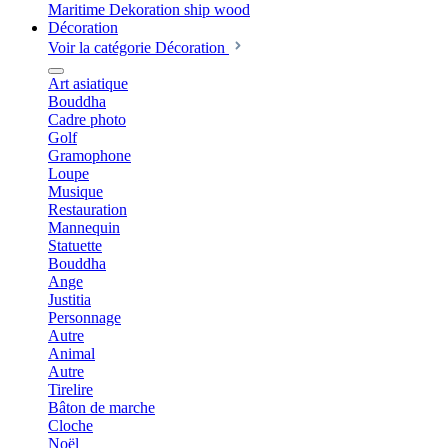
Décoration
Voir la catégorie Décoration
Art asiatique
Bouddha
Cadre photo
Golf
Gramophone
Loupe
Musique
Restauration
Mannequin
Statuette
Bouddha
Ange
Justitia
Personnage
Autre
Animal
Autre
Tirelire
Bâton de marche
Cloche
Noël