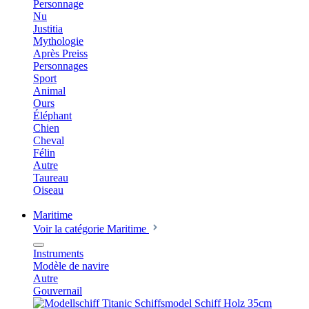
Personnage
Nu
Justitia
Mythologie
Après Preiss
Personnages
Sport
Animal
Ours
Éléphant
Chien
Cheval
Félin
Autre
Taureau
Oiseau
Maritime
Voir la catégorie Maritime
Instruments
Modèle de navire
Autre
Gouvernail