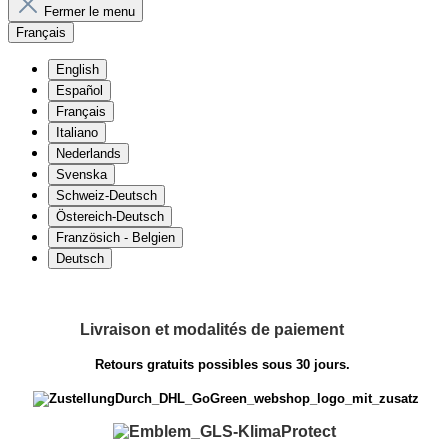
Fermer le menu
Français
English
Español
Français
Italiano
Nederlands
Svenska
Schweiz-Deutsch
Östereich-Deutsch
Französich - Belgien
Deutsch
Livraison et modalités de paiement
Retours gratuits possibles sous 30 jours.