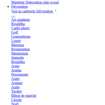
Décoration
Voir la catégorie Décoration
Art asiatique
Bouddha
Cadre photo
Golf
Gramophone
Loupe
Musique
Restauration
Mannequin
Statuette
Bouddha
Ange
Justitia
Personnage
Autre
Animal
Autre
Tirelire
Bâton de marche
Cloche
Noël