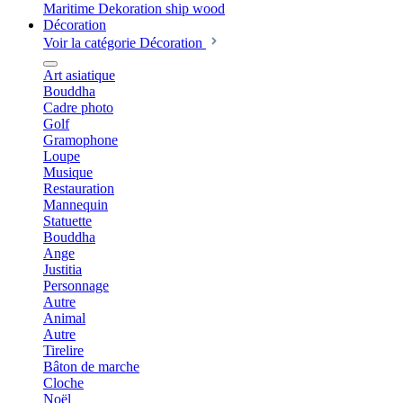
Décoration
Voir la catégorie Décoration
Art asiatique
Bouddha
Cadre photo
Golf
Gramophone
Loupe
Musique
Restauration
Mannequin
Statuette
Bouddha
Ange
Justitia
Personnage
Autre
Animal
Autre
Tirelire
Bâton de marche
Cloche
Noël