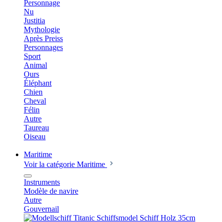
Personnage
Nu
Justitia
Mythologie
Après Preiss
Personnages
Sport
Animal
Ours
Éléphant
Chien
Cheval
Félin
Autre
Taureau
Oiseau
Maritime
Voir la catégorie Maritime
Instruments
Modèle de navire
Autre
Gouvernail