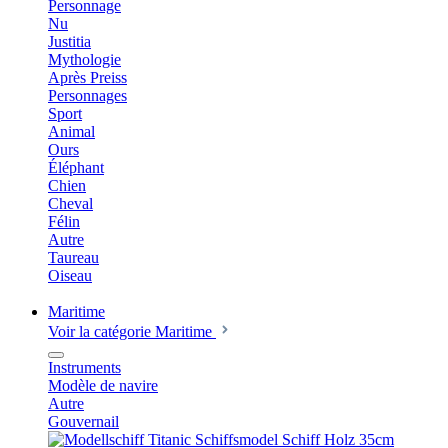
Personnage
Nu
Justitia
Mythologie
Après Preiss
Personnages
Sport
Animal
Ours
Éléphant
Chien
Cheval
Félin
Autre
Taureau
Oiseau
Maritime
Voir la catégorie Maritime
Instruments
Modèle de navire
Autre
Gouvernail