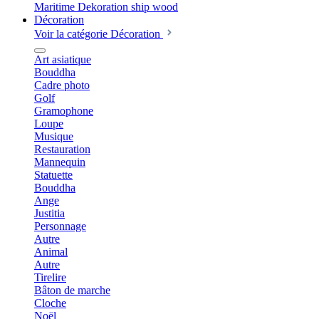
Décoration
Voir la catégorie Décoration
Art asiatique
Bouddha
Cadre photo
Golf
Gramophone
Loupe
Musique
Restauration
Mannequin
Statuette
Bouddha
Ange
Justitia
Personnage
Autre
Animal
Autre
Tirelire
Bâton de marche
Cloche
Noël