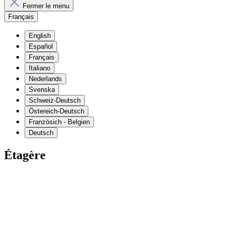
Fermer le menu
Français
English
Español
Français
Italiano
Nederlands
Svenska
Schweiz-Deutsch
Östereich-Deutsch
Französich - Belgien
Deutsch
Étagère