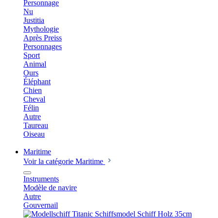
Personnage
Nu
Justitia
Mythologie
Après Preiss
Personnages
Sport
Animal
Ours
Éléphant
Chien
Cheval
Félin
Autre
Taureau
Oiseau
Maritime
Voir la catégorie Maritime
Instruments
Modèle de navire
Autre
Gouvernail