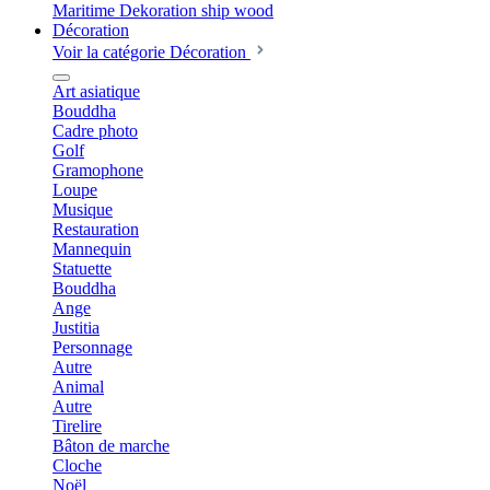
Décoration
Voir la catégorie Décoration
Art asiatique
Bouddha
Cadre photo
Golf
Gramophone
Loupe
Musique
Restauration
Mannequin
Statuette
Bouddha
Ange
Justitia
Personnage
Autre
Animal
Autre
Tirelire
Bâton de marche
Cloche
Noël