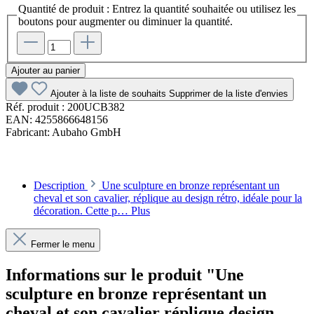
Quantité de produit : Entrez la quantité souhaitée ou utilisez les
boutons pour augmenter ou diminuer la quantité.
Ajouter au panier
Ajouter à la liste de souhaits
Supprimer de la liste d'envies
Réf. produit :
200UCB382
EAN:
4255866648156
Fabricant:
Aubaho GmbH
Description
Une sculpture en bronze représentant un
cheval et son cavalier, réplique au design rétro, idéale pour la
décoration. Cette p…
Plus
Fermer le menu
Informations sur le produit "Une
sculpture en bronze représentant un
cheval et son cavalier réplique design