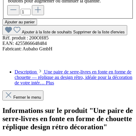
boutons pour augmenter ou diminuer la quantité.
Ajouter au panier
Ajouter à la liste de souhaits
Supprimer de la liste d'envies
Réf. produit :
200OH85
EAN:
4255866648484
Fabricant:
Aubaho GmbH
Description
Une paire de serre-livres en fonte en forme de
chouette — réplique au design rétro, idéale pour la décoration
de votre intér…
Plus
Fermer le menu
Informations sur le produit "Une paire de
serre-livres en fonte en forme de chouette
réplique design rétro décoration"