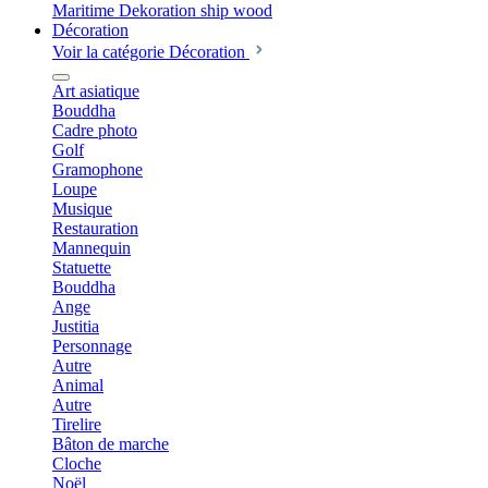
Décoration
Voir la catégorie Décoration
Art asiatique
Bouddha
Cadre photo
Golf
Gramophone
Loupe
Musique
Restauration
Mannequin
Statuette
Bouddha
Ange
Justitia
Personnage
Autre
Animal
Autre
Tirelire
Bâton de marche
Cloche
Noël