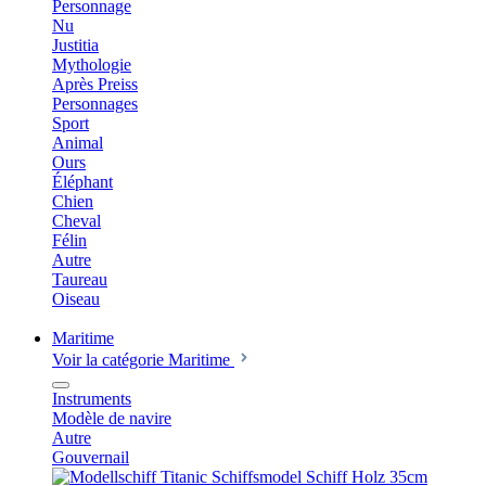
Personnage
Nu
Justitia
Mythologie
Après Preiss
Personnages
Sport
Animal
Ours
Éléphant
Chien
Cheval
Félin
Autre
Taureau
Oiseau
Maritime
Voir la catégorie Maritime
Instruments
Modèle de navire
Autre
Gouvernail