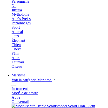
Personnage
Nu
Justitia
Mythologie
Après Preiss
Personnages
Sport
Animal
Ours
Éléphant
Chien
Cheval
Félin
Autre
Taureau
Oiseau
Maritime
Voir la catégorie Maritime
Instruments
Modèle de navire
Autre
Gouvernail