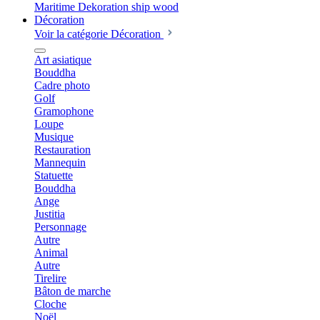
Décoration
Voir la catégorie Décoration
Art asiatique
Bouddha
Cadre photo
Golf
Gramophone
Loupe
Musique
Restauration
Mannequin
Statuette
Bouddha
Ange
Justitia
Personnage
Autre
Animal
Autre
Tirelire
Bâton de marche
Cloche
Noël