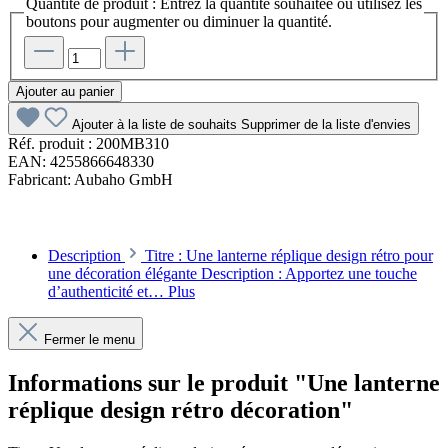
Quantité de produit : Entrez la quantité souhaitée ou utilisez les
boutons pour augmenter ou diminuer la quantité.
Ajouter au panier
Ajouter à la liste de souhaits
Supprimer de la liste d'envies
Réf. produit :
200MB310
EAN:
4255866648330
Fabricant:
Aubaho GmbH
Description
Titre : Une lanterne réplique design rétro pour
une décoration élégante Description : Apportez une touche
d’authenticité et…
Plus
Fermer le menu
Informations sur le produit "Une lanterne
réplique design rétro décoration"