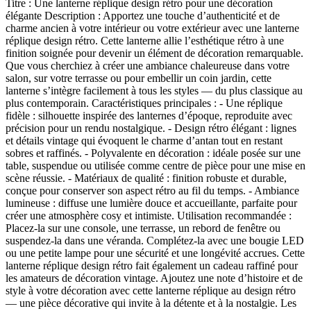
Titre : Une lanterne réplique design rétro pour une décoration
élégante Description : Apportez une touche d’authenticité et de
charme ancien à votre intérieur ou votre extérieur avec une lanterne
réplique design rétro. Cette lanterne allie l’esthétique rétro à une
finition soignée pour devenir un élément de décoration remarquable.
Que vous cherchiez à créer une ambiance chaleureuse dans votre
salon, sur votre terrasse ou pour embellir un coin jardin, cette
lanterne s’intègre facilement à tous les styles — du plus classique au
plus contemporain. Caractéristiques principales : - Une réplique
fidèle : silhouette inspirée des lanternes d’époque, reproduite avec
précision pour un rendu nostalgique. - Design rétro élégant : lignes
et détails vintage qui évoquent le charme d’antan tout en restant
sobres et raffinés. - Polyvalente en décoration : idéale posée sur une
table, suspendue ou utilisée comme centre de pièce pour une mise en
scène réussie. - Matériaux de qualité : finition robuste et durable,
conçue pour conserver son aspect rétro au fil du temps. - Ambiance
lumineuse : diffuse une lumière douce et accueillante, parfaite pour
créer une atmosphère cosy et intimiste. Utilisation recommandée :
Placez-la sur une console, une terrasse, un rebord de fenêtre ou
suspendez-la dans une véranda. Complétez-la avec une bougie LED
ou une petite lampe pour une sécurité et une longévité accrues. Cette
lanterne réplique design rétro fait également un cadeau raffiné pour
les amateurs de décoration vintage. Ajoutez une note d’histoire et de
style à votre décoration avec cette lanterne réplique au design rétro
— une pièce décorative qui invite à la détente et à la nostalgie. Les