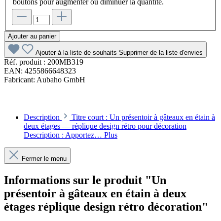
boutons pour augmenter ou diminuer la quantité.
Ajouter au panier
Ajouter à la liste de souhaits
Supprimer de la liste d'envies
Réf. produit :
200MB319
EAN:
4255866648323
Fabricant:
Aubaho GmbH
Description
Titre court : Un présentoir à gâteaux en étain à
deux étages — réplique design rétro pour décoration
Description : Apportez…
Plus
Fermer le menu
Informations sur le produit "Un
présentoir à gâteaux en étain à deux
étages réplique design rétro décoration"