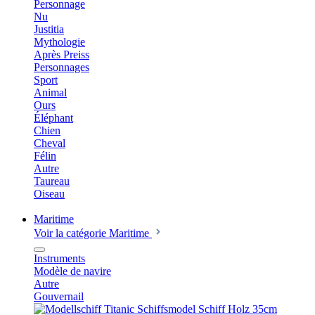
Personnage
Nu
Justitia
Mythologie
Après Preiss
Personnages
Sport
Animal
Ours
Éléphant
Chien
Cheval
Félin
Autre
Taureau
Oiseau
Maritime
Voir la catégorie Maritime
Instruments
Modèle de navire
Autre
Gouvernail