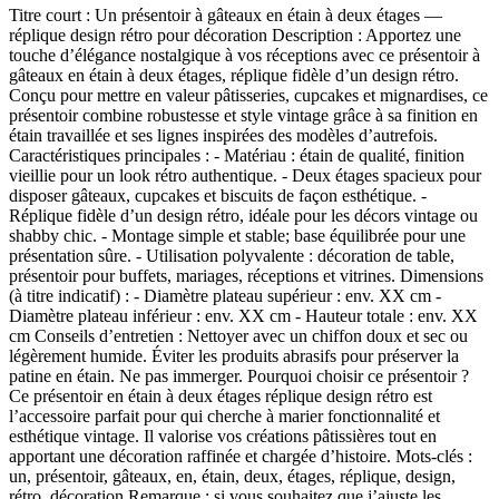
Titre court : Un présentoir à gâteaux en étain à deux étages —
réplique design rétro pour décoration Description : Apportez une
touche d’élégance nostalgique à vos réceptions avec ce présentoir à
gâteaux en étain à deux étages, réplique fidèle d’un design rétro.
Conçu pour mettre en valeur pâtisseries, cupcakes et mignardises, ce
présentoir combine robustesse et style vintage grâce à sa finition en
étain travaillée et ses lignes inspirées des modèles d’autrefois.
Caractéristiques principales : - Matériau : étain de qualité, finition
vieillie pour un look rétro authentique. - Deux étages spacieux pour
disposer gâteaux, cupcakes et biscuits de façon esthétique. -
Réplique fidèle d’un design rétro, idéale pour les décors vintage ou
shabby chic. - Montage simple et stable; base équilibrée pour une
présentation sûre. - Utilisation polyvalente : décoration de table,
présentoir pour buffets, mariages, réceptions et vitrines. Dimensions
(à titre indicatif) : - Diamètre plateau supérieur : env. XX cm -
Diamètre plateau inférieur : env. XX cm - Hauteur totale : env. XX
cm Conseils d’entretien : Nettoyer avec un chiffon doux et sec ou
légèrement humide. Éviter les produits abrasifs pour préserver la
patine en étain. Ne pas immerger. Pourquoi choisir ce présentoir ?
Ce présentoir en étain à deux étages réplique design rétro est
l’accessoire parfait pour qui cherche à marier fonctionnalité et
esthétique vintage. Il valorise vos créations pâtissières tout en
apportant une décoration raffinée et chargée d’histoire. Mots-clés :
un, présentoir, gâteaux, en, étain, deux, étages, réplique, design,
rétro, décoration Remarque : si vous souhaitez que j’ajuste les