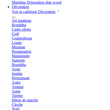
Décoration
Voir la catégorie Décoration
Art asiatique
Bouddha
Cadre photo
Golf
Gramophone
Loupe
Musique
Restauration
Mannequin
Statuette
Bouddha
Ange
Justitia
Personnage
Autre
Animal
Autre
Tirelire
Bâton de marche
Cloche
Noël