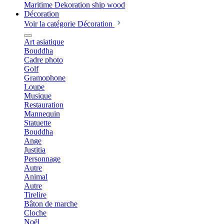
Décoration
Voir la catégorie Décoration
Art asiatique
Bouddha
Cadre photo
Golf
Gramophone
Loupe
Musique
Restauration
Mannequin
Statuette
Bouddha
Ange
Justitia
Personnage
Autre
Animal
Autre
Tirelire
Bâton de marche
Cloche
Noël