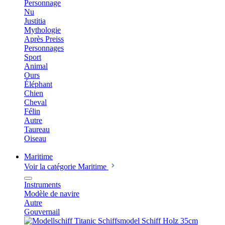
Personnage
Nu
Justitia
Mythologie
Après Preiss
Personnages
Sport
Animal
Ours
Éléphant
Chien
Cheval
Félin
Autre
Taureau
Oiseau
Maritime
Voir la catégorie Maritime
Instruments
Modèle de navire
Autre
Gouvernail