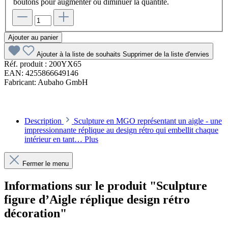
boutons pour augmenter ou diminuer la quantité.
Ajouter au panier
Ajouter à la liste de souhaits
Supprimer de la liste d'envies
Réf. produit :
200YX65
EAN:
4255866649146
Fabricant:
Aubaho GmbH
Description
Sculpture en MGO représentant un aigle - une
impressionnante réplique au design rétro qui embellit chaque
intérieur en tant…
Plus
Fermer le menu
Informations sur le produit "Sculpture
figure d’Aigle réplique design rétro
décoration"