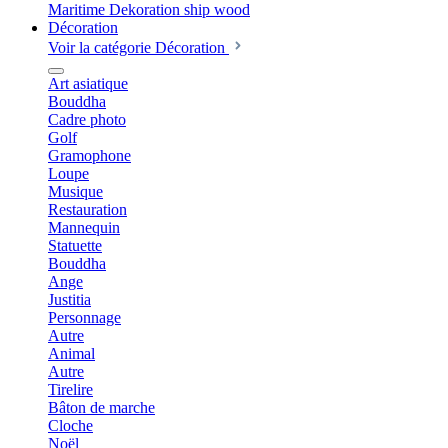
Décoration
Voir la catégorie Décoration
Art asiatique
Bouddha
Cadre photo
Golf
Gramophone
Loupe
Musique
Restauration
Mannequin
Statuette
Bouddha
Ange
Justitia
Personnage
Autre
Animal
Autre
Tirelire
Bâton de marche
Cloche
Noël