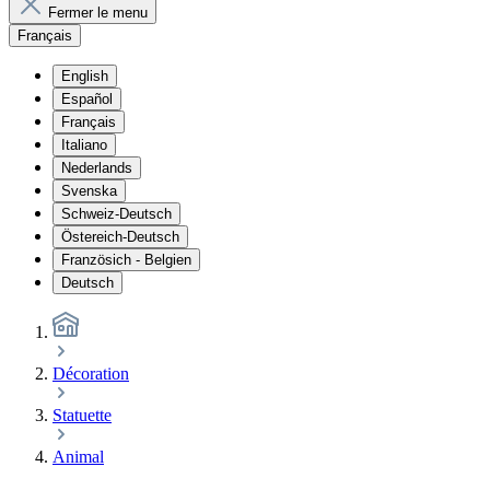
Fermer le menu
Français
English
Español
Français
Italiano
Nederlands
Svenska
Schweiz-Deutsch
Östereich-Deutsch
Französich - Belgien
Deutsch
Décoration
Statuette
Animal