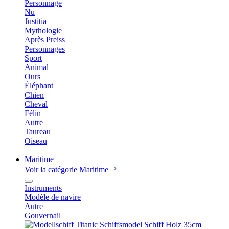
Personnage
Nu
Justitia
Mythologie
Après Preiss
Personnages
Sport
Animal
Ours
Éléphant
Chien
Cheval
Félin
Autre
Taureau
Oiseau
Maritime
Voir la catégorie Maritime
Instruments
Modèle de navire
Autre
Gouvernail